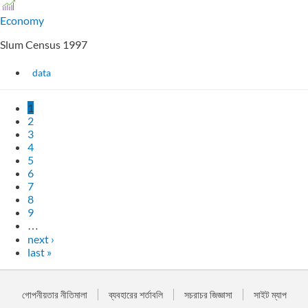
Economy
Slum Census 1997
data
1
2
3
4
5
6
7
8
9
…
next ›
last »
গোপনীয়তার নীতিমালা
ব্যবহারের শর্তাবলি
সচরাচর জিজ্ঞাসা
সাইট ম্যাপ