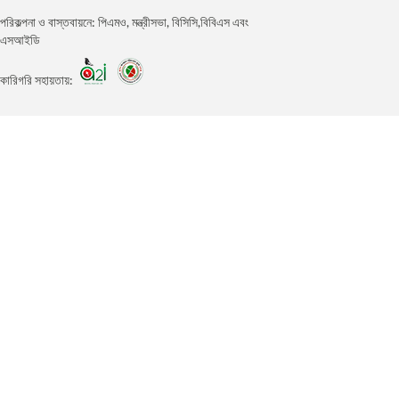
পরিকল্পনা ও বাস্তবায়নে: পিএমও, মন্ত্রীসভা, বিসিসি,বিবিএস এবং
এসআইডি
কারিগরি সহায়তায়: