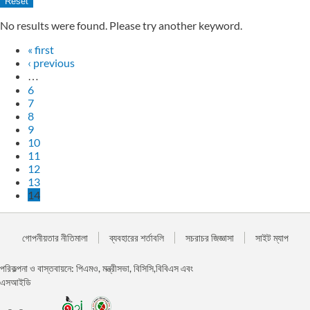
No results were found. Please try another keyword.
« first
‹ previous
…
6
7
8
9
10
11
12
13
14
গোপনীয়তার নীতিমালা
ব্যবহারের শর্তাবলি
সচরাচর জিজ্ঞাসা
সাইট ম্যাপ
পরিকল্পনা ও বাস্তবায়নে: পিএমও, মন্ত্রীসভা, বিসিসি,বিবিএস এবং
এসআইডি