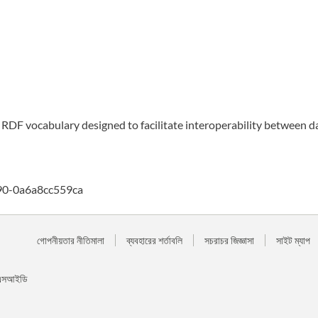
n RDF vocabulary designed to facilitate interoperability between 
90-0a6a8cc559ca
গোপনীয়তার নীতিমালা
ব্যবহারের শর্তাবলি
সচরাচর জিজ্ঞাসা
সাইট ম্যাপ
বং এসআইডি