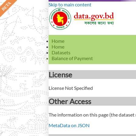
Skip to main content
Home
Home
Datasets
Balance of Payment
License
License Not Specified
Other Access
The information on this page (the dataset 
MetaData on JSON