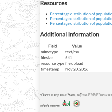
Resources
Percentage distribution of populatio
Percentage distribution of populatio
Percentage distribution of populatio
Additional Information
Field
Value
mimetype
text/csv
filesize
541
resource type
file upload
timestamp
Nov 20, 2016
পরিকল্পনা ও বাস্তবায়নে: পিএমও, মন্ত্রীসভা, বিসিসি,বিবিএস এ
কারিগরি সহায়তায়: