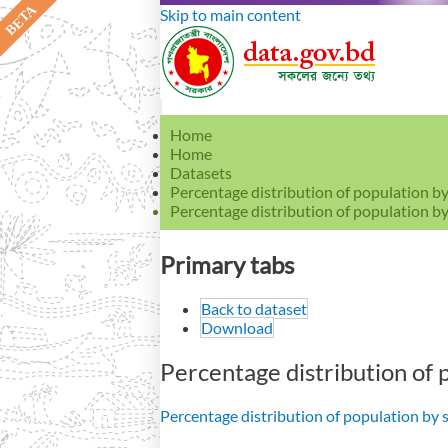
Skip to main content
Home
Home
Datasets
Percentage distribution of population by
Percentage distribution of population by 
Primary tabs
Back to dataset
Download
Percentage distribution of p
Percentage distribution of population by s