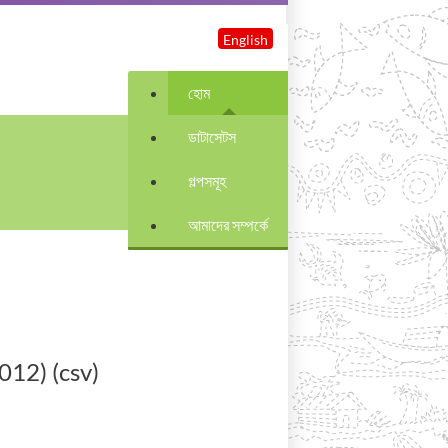
English
হোম
ডাটাসেটস
গল্পসমূহ
আমাদের সম্পর্কে
012) (csv)