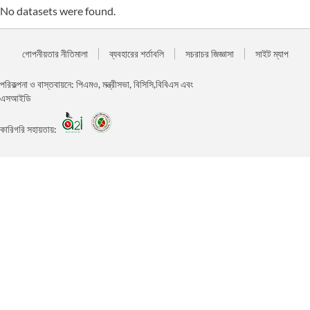
No datasets were found.
গোপনীয়তার নীতিমালা
ব্যবহারের শর্তাবলি
সচরাচর জিজ্ঞাসা
সাইট ম্যাপ
পরিকল্পনা ও বাস্তবায়নে: পিএমও, মন্ত্রীসভা, বিসিসি,বিবিএস এবং
এসআইডি
কারিগরি সহায়তায়: