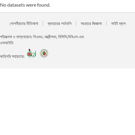
No datasets were found.
গোপনীয়তার নীতিমালা
ব্যবহারের শর্তাবলি
সচরাচর জিজ্ঞাসা
সাইট ম্যাপ
পরিকল্পনা ও বাস্তবায়নে: পিএমও, মন্ত্রীসভা, বিসিসি,বিবিএস এবং
এসআইডি
কারিগরি সহায়তায়: