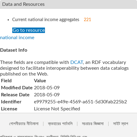
Data and Resources
Current national income aggregates
221
Go to resource
national income
Dataset Info
These fields are compatible with
DCAT
, an RDF vocabulary
designed to facilitate interoperability between data catalogs
published on the Web.
Field
Value
Modified Date
2018-05-09
Release Date
2018-05-09
Identifier
e9979255-e49e-4569-a651-5d30fab225b2
License
License Not Specified
গোপনীয়তার নীতিমালা
ব্যবহারের শর্তাবলি
সচরাচর জিজ্ঞাসা
সাইট ম্যাপ