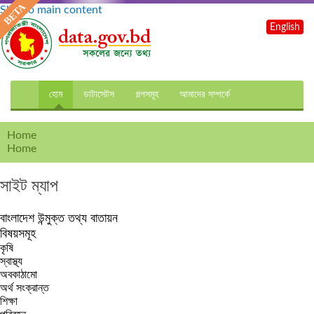
Skip to main content
English
হোম
ডাটাসেটস
গল্পসমূহ
আমাদের সম্পর্কে
Home
Home
সাইট ম্যাপ
বাংলাদেশ উন্মুক্ত তথ্য বাতায়ন
বিষয়সমূহ
কৃষি
স্বাস্থ্য
অবকাঠামো
অর্থ সংক্রান্ত
শিক্ষা