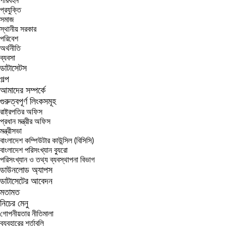
পরিবহন
প্রযুক্তি
সমাজ
স্থানীয় সরকার
পরিবেশ
অর্থনীতি
ব্যবসা
ডাটাসেটস
গল্প
আমাদের সম্পর্কে
গুরুত্বপূর্ণ লিংকসমূহ
রাষ্ট্রপতির অফিস
প্রধান মন্ত্রীর অফিস
মন্ত্রীসভা
বাংলাদেশ কম্পিউটার কাউন্সিল (বিসিসি)
বাংলাদেশ পরিসংখ্যান ব্যুরো
পরিসংখ্যান ও তথ্য ব্যবস্থাপনা বিভাগ
ডাউনলোড অ্যাপস
ডাটাসেটের আবেদন
মতামত
নিচের মেনু
গোপনীয়তার নীতিমালা
ব্যবহারের শর্তাবলি