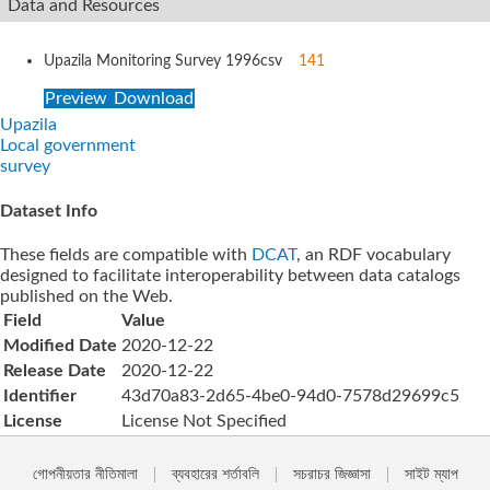
Data and Resources
Upazila Monitoring Survey 1996
csv
141
Preview
Download
Upazila
Local government
survey
Dataset Info
These fields are compatible with
DCAT
, an RDF vocabulary
designed to facilitate interoperability between data catalogs
published on the Web.
Field
Value
Modified Date
2020-12-22
Release Date
2020-12-22
Identifier
43d70a83-2d65-4be0-94d0-7578d29699c5
License
License Not Specified
গোপনীয়তার নীতিমালা
ব্যবহারের শর্তাবলি
সচরাচর জিজ্ঞাসা
সাইট ম্যাপ