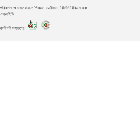
পরিকল্পনা ও বাস্তবায়নে: পিএমও, মন্ত্রীসভা, বিসিসি,বিবিএস এবং
এসআইডি
কারিগরি সহায়তায়: