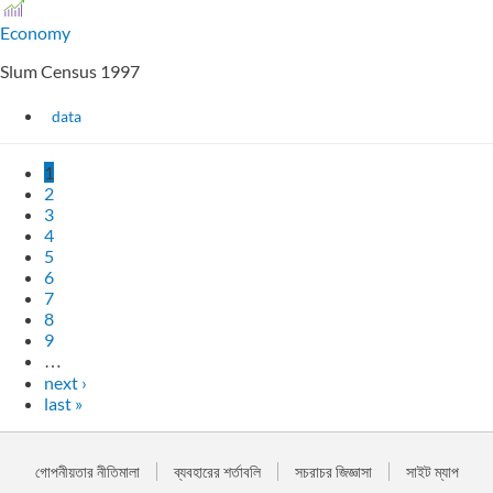
Economy
Slum Census 1997
data
1
2
3
4
5
6
7
8
9
…
next ›
last »
গোপনীয়তার নীতিমালা
ব্যবহারের শর্তাবলি
সচরাচর জিজ্ঞাসা
সাইট ম্যাপ