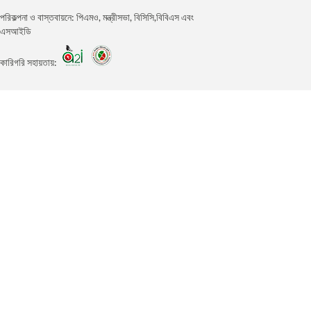
পরিকল্পনা ও বাস্তবায়নে: পিএমও, মন্ত্রীসভা, বিসিসি,বিবিএস এবং
এসআইডি
কারিগরি সহায়তায়: