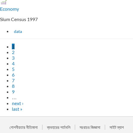
Economy
Slum Census 1997
data
1
2
3
4
5
6
7
8
9
…
next ›
last »
গোপনীয়তার নীতিমালা
ব্যবহারের শর্তাবলি
সচরাচর জিজ্ঞাসা
সাইট ম্যাপ