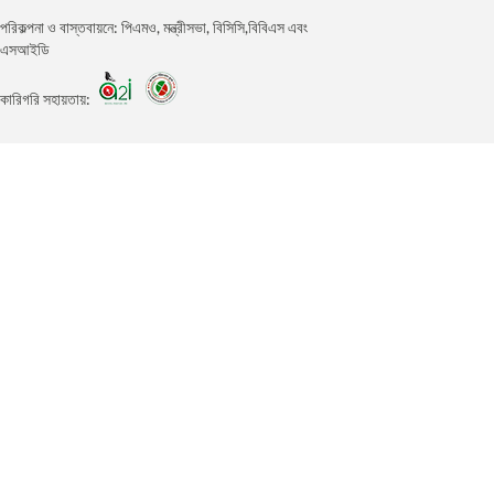
পরিকল্পনা ও বাস্তবায়নে: পিএমও, মন্ত্রীসভা, বিসিসি,বিবিএস এবং
এসআইডি
কারিগরি সহায়তায়: