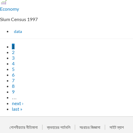
Economy
Slum Census 1997
data
1
2
3
4
5
6
7
8
9
…
next ›
last »
গোপনীয়তার নীতিমালা
ব্যবহারের শর্তাবলি
সচরাচর জিজ্ঞাসা
সাইট ম্যাপ